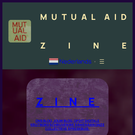
M
U
T
U
A
L
A
I
D
Z
I
N
E
Nederlands
▼
Z I N E
ONS BLOG, JOUW BLOG, OP DIT DIGITALE
KRIJTBORD SCHRIJVEN WE SAMEN AAN ONZE
COLLECTIEVE SPREEKBUIS.