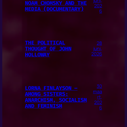
juni,
NOAM CHOMSKY AND THE
202
MEDIA (DOCUMENTARY)
6
THE POLITICAL
28
THOUGHT OF JOHN
juni,
2026
HOLLOWAY
30
LORNA FINLAYSON –
maa
AMONG SISTERS:
rt,
ANARCHISM, SOCIALISM
202
AND FEMINISM
6