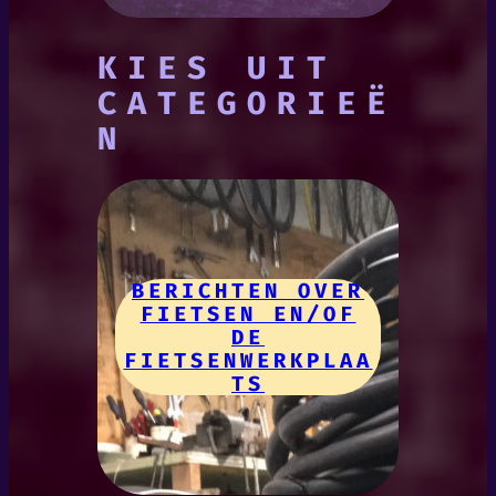
KIES UIT
CATEGORIEË
N
BERICHTEN OVER
FIETSEN EN/OF
DE
FIETSENWERKPLAA
TS