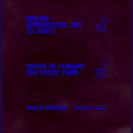
PROLOOG
28
GEROEPTOETER: WIE
april,
2025
IS JOZET?
21
ERGENS IN FEBRUARI
april,
EEN TIJDJE TERUG
2025
HALLO WERELD!
9 februari, 2025