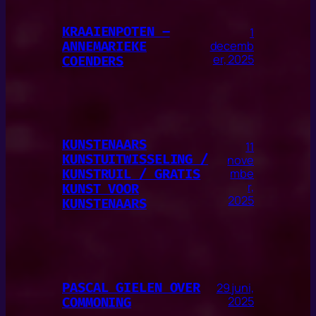
KRAAIENPOTEN –
1
ANNEMARIEKE
decemb
er, 2025
COENDERS
KUNSTENAARS
11
KUNSTUITWISSELING /
nove
KUNSTRUIL / GRATIS
mbe
r,
KUNST VOOR
2025
KUNSTENAARS
PASCAL GIELEN OVER
29 juni,
COMMONING
2025