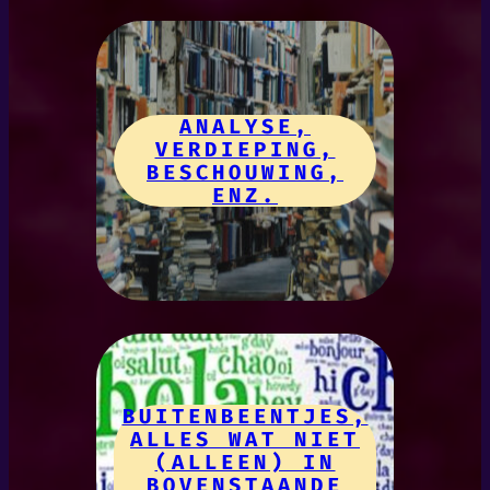
ANALYSE,
VERDIEPING,
BESCHOUWING,
ENZ.
BUITENBEENTJES,
ALLES WAT NIET
(ALLEEN) IN
BOVENSTAANDE