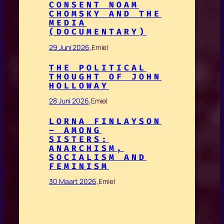
CONSENT NOAM
CHOMSKY AND THE
MEDIA
(DOCUMENTARY)
29 Juni 2026,
Emiel
THE POLITICAL
THOUGHT OF JOHN
HOLLOWAY
28 Juni 2026,
Emiel
LORNA FINLAYSON
– AMONG
SISTERS:
ANARCHISM,
SOCIALISM AND
FEMINISM
30 Maart 2026,
Emiel