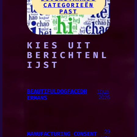
CATEGORIEËN
PAST
KIES UIT
BERICHTENL
IJST
BEAUTIFULDOGFACEDH
17 juli,
ERMANS
2026
29
MANUFACTURING CONSENT