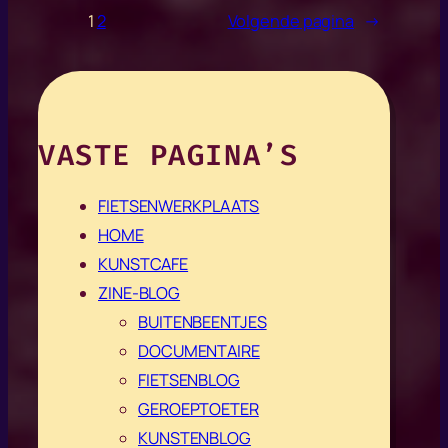
1
2
Volgende pagina
→
VASTE PAGINA’S
FIETSENWERKPLAATS
HOME
KUNSTCAFE
ZINE-BLOG
BUITENBEENTJES
DOCUMENTAIRE
FIETSENBLOG
GEROEPTOETER
KUNSTENBLOG