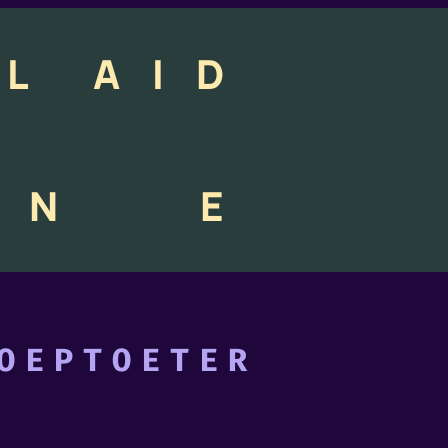
L
A
I
D
N
E
OEPTOETER