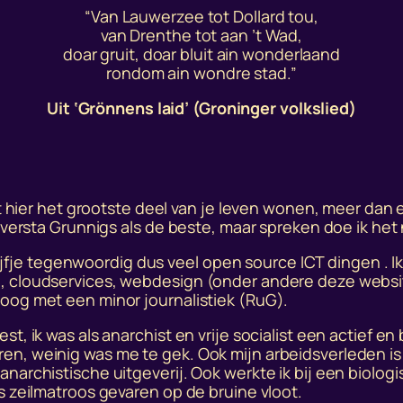
“Van Lauwerzee tot Dollard tou,
van Drenthe tot aan ’t Wad,
doar gruit, doar bluit ain wonderlaand
rondom ain wondre stad.”
Uit ‘Grönnens laid’ (Groninger volkslied)
 kunt hier het grootste deel van je leven wonen, meer 
k versta Grunnigs als de beste, maar spreken doe ik het 
edrijfje tegenwoordig dus veel open source ICT dingen . I
n, cloudservices, webdesign (onder andere deze webs
loog met een minor journalistiek (RuG).
st, ik was als anarchist en vrije socialist een actief 
en, weinig was me te gek. Ook mijn arbeidsverleden is 
anarchistische uitgeverij. Ook werkte ik bij een biolog
s zeilmatroos gevaren op de bruine vloot.