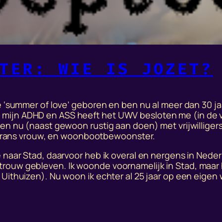
TER: WIE IS JOZET?
de ‘summer of love’ geboren en ben nu al meer dan 30 ja
 mijn ADHD en ASS heeft het UWV besloten me (in de 
gen nu (naast gewoon rustig aan doen) met vrijwilliger
t, trans vrouw, en woonbootbewoonster.
e naar Stad, daarvoor heb ik overal en nergens in Nede
trouw gebleven. Ik woonde voornamelijk in Stad, maa
 Uithuizen). Nu woon ik echter al 25 jaar op een eige