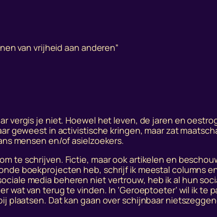
enen van vrijheid aan anderen”
r vergis je niet. Hoewel het leven, de jaren en oestro
ar geweest in activistische kringen, maar zat maatscha
rans mensen en/of asielzoekers.
m te schrijven. Fictie, maar ook artikelen en beschou
onde boekprojecten heb, schrijf ik meestal columns e
ciale media beheren niet vertrouw, heb ik al hun soci
r wat van terug te vinden. In ‘Geroeptoeter’ wil ik te 
pij plaatsen. Dat kan gaan over schijnbaar nietszegg