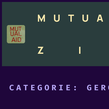
Ga
naar
M
U
T
U
A
de
inhoud
Z
I
CATEGORIE:
GER