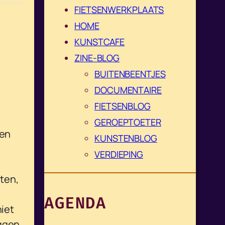
FIETSENWERKPLAATS
HOME
KUNSTCAFE
ZINE-BLOG
BUITENBEENTJES
DOCUMENTAIRE
FIETSENBLOG
GEROEPTOETER
nen
KUNSTENBLOG
VERDIEPING
,
ten,
AGENDA
iet
iggen,