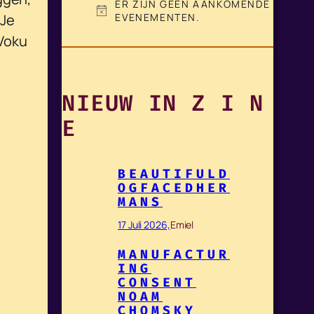
ER ZIJN GEEN AANKOMENDE
B
EVENEMENTEN.
 Je
E
 Voku
R
I
C
H
NIEUW IN Z I N
T
E
BEAUTIFULD
OGFACEDHER
MANS
17 Juli 2026,
Emiel
MANUFACTUR
ING
CONSENT
NOAM
CHOMSKY