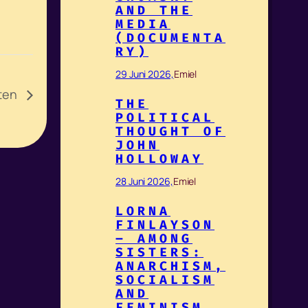
AND THE
MEDIA
(DOCUMENTA
RY)
29 Juni 2026,
Emiel
eten
THE
POLITICAL
THOUGHT OF
JOHN
HOLLOWAY
28 Juni 2026,
Emiel
LORNA
FINLAYSON
– AMONG
SISTERS:
ANARCHISM,
SOCIALISM
AND
FEMINISM