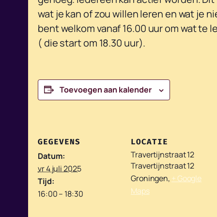
wat je kan of zou willen leren en wat je n
bent welkom vanaf 16.00 uur om wat te le
( die start om 18.30 uur).
Toevoegen aan kalender
GEGEVENS
LOCATIE
Travertijnstraat 12
Datum:
Travertijnstraat 12
vr 4 juli 2025
Groningen
,
+ Google
Tijd:
Maps
16:00 – 18:30