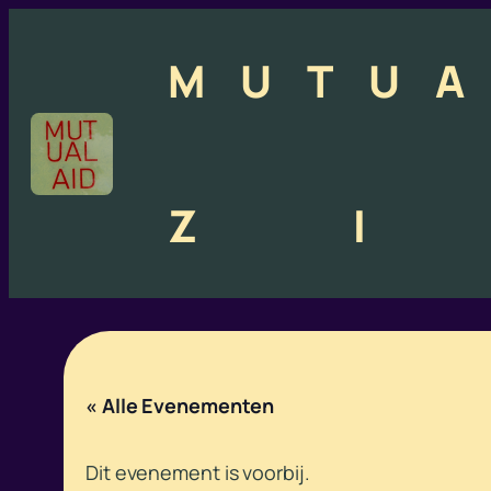
M
U
T
U
A
Z
I
« Alle Evenementen
Dit evenement is voorbij.