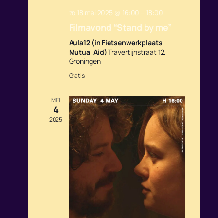
zo 18 mei 2025 @ 16:00
–
18:00
Filmavond “Stand by me”
Aula12 (in Fietsenwerkplaats
Mutual Aid)
Travertijnstraat 12,
Groningen
Gratis
MEI
4
2025