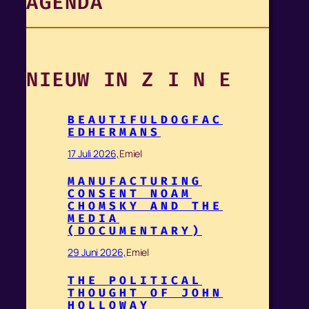
AGENDA
NIEUW IN Z I N E
BEAUTIFULDOGFAC
EDHERMANS
17 Juli 2026,
Emiel
MANUFACTURING
CONSENT NOAM
CHOMSKY AND THE
MEDIA
(DOCUMENTARY)
29 Juni 2026,
Emiel
THE POLITICAL
THOUGHT OF JOHN
HOLLOWAY