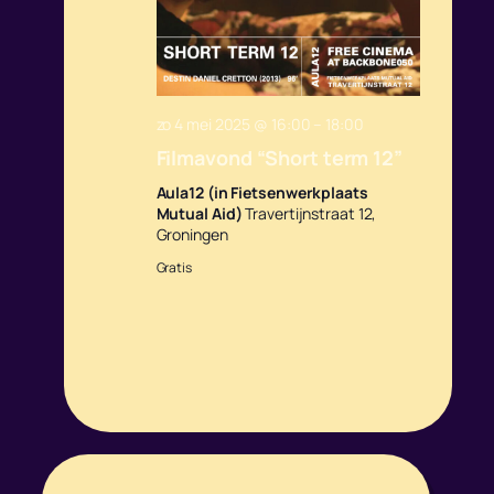
zo 4 mei 2025 @ 16:00
–
18:00
Filmavond “Short term 12”
Aula12 (in Fietsenwerkplaats
Mutual Aid)
Travertijnstraat 12,
Groningen
Gratis