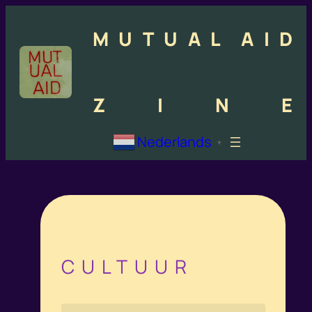
M
U
T
U
A
L
A
I
D
Z
I
N
E
Nederlands
▼
CULTUUR