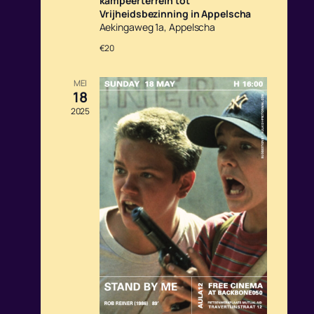
kampeerterrein tot
W
A
Vrijheidsbezinning in Appelscha
E
V
Aekingaweg 1a, Appelscha
E
I
€20
R
G
G
A
E
T
MEI
18
V
I
E
E
2025
N
N
A
V
I
G
A
T
I
E