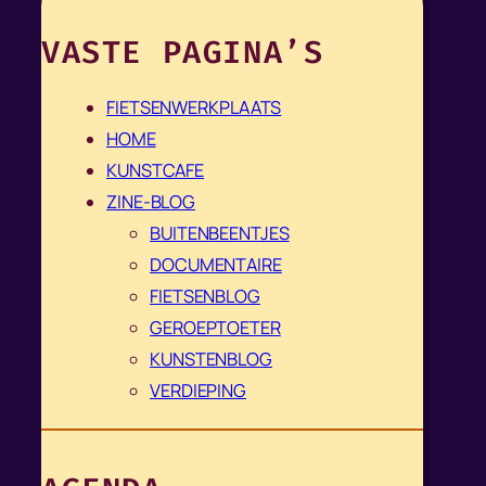
VASTE PAGINA’S
FIETSENWERKPLAATS
HOME
KUNSTCAFE
ZINE-BLOG
BUITENBEENTJES
DOCUMENTAIRE
FIETSENBLOG
GEROEPTOETER
KUNSTENBLOG
VERDIEPING